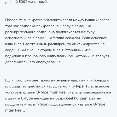
длиной 3000мм каждый.
Позвольте мне кратко объяснить связи между килями: после
того как подвеска прикреплена к полу с помощью
расширительного болта, она подключается к т-типу
основного киля с помощью т-типа вешалки. Если основной
киль типа t должен быть расширен, то он фиксируется на
соединении с коннектором типа t. Вторичный киль
подключен к основному килю плагином, который не требует
дополнительного оборудования.
Если потолок имеет дополнительные нагрузки или большую
площадь, то требуются несущие кили U-type. То есть после
установки штанги U-type main keel сначала подсоединяется
к штанге U-type несущей нагрузки keel hanger, а затем
продольный киль T-type подсоединяется к штанге U-type
main keel...