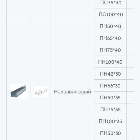
ПС75*40
ПС100*40
1
ПН50*40
ПН65*40
ПН75*40
ПН100*40
1
ПН42*30
ПН66*30
Направляющий
ПН50*35
ПН75*35
ПН100*35
1
ПН50*30