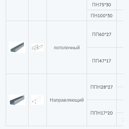
ПН75*30
ПН100*30
1
ПП60*27
потолочный
ПП47*17
A
ППН28*27
27
Направляющий
A
ППН17*20
20